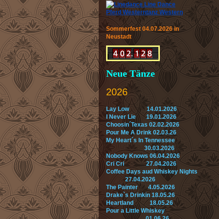
Sommerfest 04.07.2026 in
Neustadt
Neue Tänze
2026
Lay Low 14.01.2026
I Never Lie 19.01.2026
Choosin´Texas 02.02.2026
Pour Me A Drink 02.03.26
My Heart´s In Tennessee
30.03.2026
Nobody Knows 06.04.2026
Cri Cri 27.04.2026
Coffee Days aud Whiskey Nights
27.04.2026
The Painter 4.05.2026
Drake`s Drinkin 18.05.26
Heartland 18.05.26
Pour a Little Whiskey
01.06.26