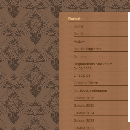
Startseite
Home
Der Verein
History
Nur für Mitglieder
Termine
Beginnerkurs Stockheim
04.06.2025
Linedance
Gelernte Tänze
Tanzbeschreibungen
Galerie 2026
Galerie 2025
Galerie 2024
Galerie 2023
Galerie 2022