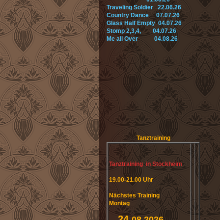
Traveling Soldier 22.06.26
Country Dance 07.07.26
Glass Half Empty 04.07.26
Stomp 2,3,4, 04.07.26
Me all Over 04.08.26
Tanztraining
Tanztraining in Stockheim
19.00-21.00 Uhr
Nächstes Training
Montag
24.
08.2026