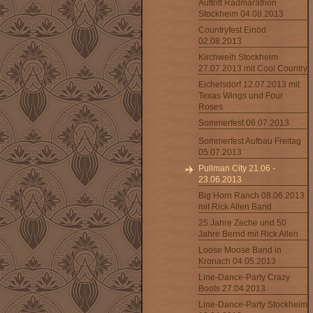
Auftritt Radmarathon
Stockheim 04.08.2013
Countryfest Einöd
02.08.2013
Kirchweih Stockheim
27.07.2013 mit Cool Country
Eichelsdorf 12.07.2013 mit
Texas Wings und Four
Roses
Sommerfest 06.07.2013
Sommerfest Aufbau Freitag
05.07.2013
Pullman City 21.06 -
23.06.2013
Big Horn Ranch 08.06.2013
mit Rick Allen Band
25 Jahre Zeche und 50
Jahre Bernd mit Rick Allen
Loose Moose Band in
Kronach 04.05.2013
Line-Dance-Party Crazy
Boots 27.04.2013
Line-Dance-Party Stockheim