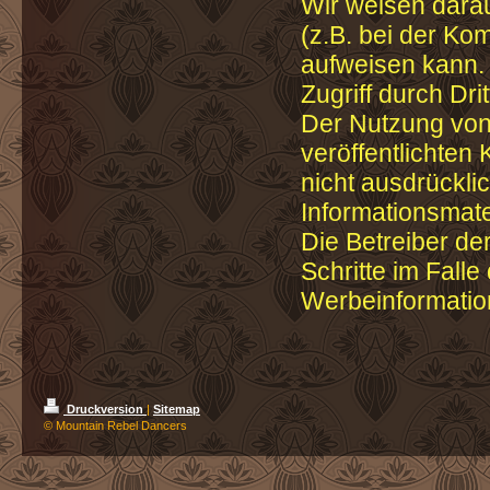
Wir weisen darau
(z.B. bei der Ko
aufweisen kann.
Zugriff durch Drit
Der Nutzung von
veröffentlichten
nicht ausdrückl
Informationsmate
Die Betreiber de
Schritte im Fall
Werbeinformatio
Druckversion
|
Sitemap
© Mountain Rebel Dancers