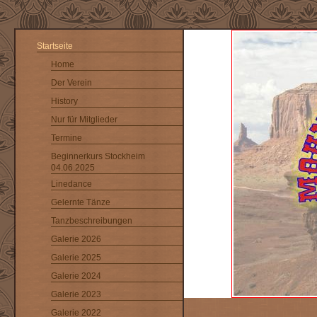
Startseite
Home
Der Verein
History
Nur für Mitglieder
Termine
Beginnerkurs Stockheim
04.06.2025
Linedance
Gelernte Tänze
Tanzbeschreibungen
Galerie 2026
Galerie 2025
Galerie 2024
Galerie 2023
Galerie 2022