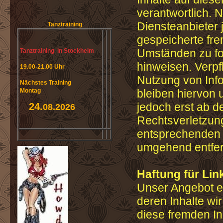
verantwortlich. 
Diensteanbieter j
Tanztraining
gespeicherte fr
Umständen zu for
Tanztraining in Stockheim
hinweisen. Verpf
19.00-21.00 Uhr
Nutzung von Inf
Nächstes Training
Montag
bleiben hiervon 
jedoch erst ab d
24.
08.2026
Rechtsverletzun
entsprechenden 
umgehend entfe
Haftung für Lin
Unser Angebot en
deren Inhalte wi
diese fremden I