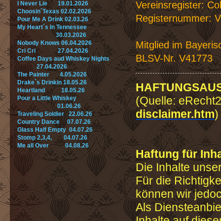
Vereinsregister: C
I Never Lie 19.01.2026
Choosin´Texas 02.02.2026
Registernummer: 
Pour Me A Drink 02.03.26
My Heart´s In Tennessee
30.03.2026
Mitglied im Bayeri
Nobody Knows 06.04.2026
Cri Cri 27.04.2026
BLSV-Nr. V41773
Coffee Days aud Whiskey Nights
27.04.2026
The Painter 4.05.2026
Drake`s Drinkin 18.05.26
HAFTUNGSAU
Heartland 18.05.26
(Quelle: eRecht
Pour a Little Whiskey
01.06.26
disclaimer.htm
)
Traveling Soldier 22.06.26
Country Dance 07.07.26
Glass Half Empty 04.07.26
Stomp 2,3,4, 04.07.26
Me all Over 04.08.26
Haftung für Inha
Die Inhalte unser
Für die Richtigkei
können wir jedo
Als Diensteanbie
Inhalte auf dies