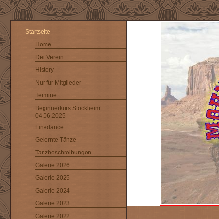
Startseite
Home
Der Verein
History
Nur für Mitglieder
Termine
Beginnerkurs Stockheim
04.06.2025
Linedance
Gelernte Tänze
Tanzbeschreibungen
Galerie 2026
Galerie 2025
Galerie 2024
Galerie 2023
Galerie 2022