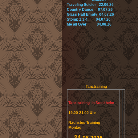
Traveling Soldier 22.06.26
Country Dance 07.07.26
Glass Half Empty 04.07.26
Stomp 2,3,4, 04.07.26
Me all Over 04.08.26
Tanztraining
Tanztraining in Stockheim
19.00-21.00 Uhr
Nächstes Training
Montag
24.
08.2026