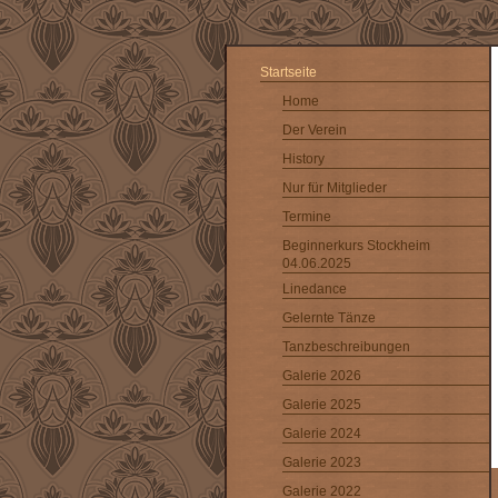
Startseite
Home
Der Verein
History
Nur für Mitglieder
Termine
Beginnerkurs Stockheim
04.06.2025
Linedance
Gelernte Tänze
Tanzbeschreibungen
Galerie 2026
Galerie 2025
Galerie 2024
Galerie 2023
Galerie 2022