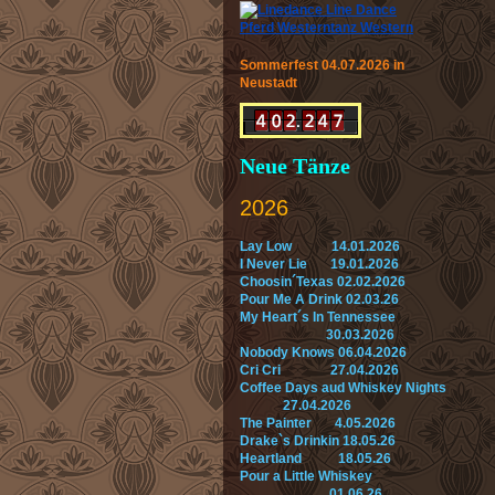
Sommerfest 04.07.2026 in
Neustadt
Neue Tänze
2026
Lay Low 14.01.2026
I Never Lie 19.01.2026
Choosin´Texas 02.02.2026
Pour Me A Drink 02.03.26
My Heart´s In Tennessee
30.03.2026
Nobody Knows 06.04.2026
Cri Cri 27.04.2026
Coffee Days aud Whiskey Nights
27.04.2026
The Painter 4.05.2026
Drake`s Drinkin 18.05.26
Heartland 18.05.26
Pour a Little Whiskey
01.06.26