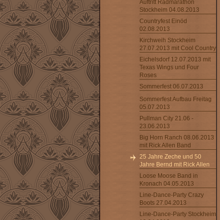
Auftritt Radmarathon
Stockheim 04.08.2013
Countryfest Einöd
02.08.2013
Kirchweih Stockheim
27.07.2013 mit Cool Country
Eichelsdorf 12.07.2013 mit
Texas Wings und Four
Roses
Sommerfest 06.07.2013
Sommerfest Aufbau Freitag
05.07.2013
Pullman City 21.06 -
23.06.2013
Big Horn Ranch 08.06.2013
mit Rick Allen Band
25 Jahre Zeche und 50
Jahre Bernd mit Rick Allen
Loose Moose Band in
Kronach 04.05.2013
Line-Dance-Party Crazy
Boots 27.04.2013
Line-Dance-Party Stockheim