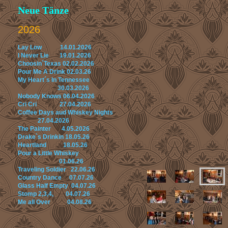
Neue Tänze
2026
Lay Low 14.01.2026
I Never Lie 19.01.2026
Choosin´Texas 02.02.2026
Pour Me A Drink 02.03.26
My Heart´s In Tennessee
30.03.2026
Nobody Knows 06.04.2026
Cri Cri 27.04.2026
Coffee Days aud Whiskey Nights
27.04.2026
The Painter 4.05.2026
Drake`s Drinkin 18.05.26
Heartland 18.05.26
Pour a Little Whiskey
01.06.26
Traveling Soldier 22.06.26
Country Dance 07.07.26
Glass Half Empty 04.07.26
Stomp 2,3,4, 04.07.26
Me all Over 04.08.26