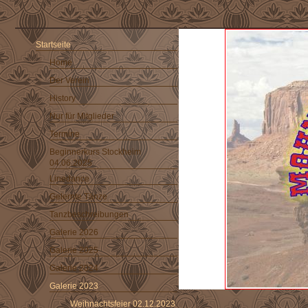
Startseite
Home
Der Verein
History
Nur für Mitglieder
Termine
Beginnerkurs Stockheim
04.06.2025
Linedance
Gelernte Tänze
Tanzbeschreibungen
Galerie 2026
Galerie 2025
Galerie 2024
Galerie 2023
Weihnachtsfeier 02.12.2023