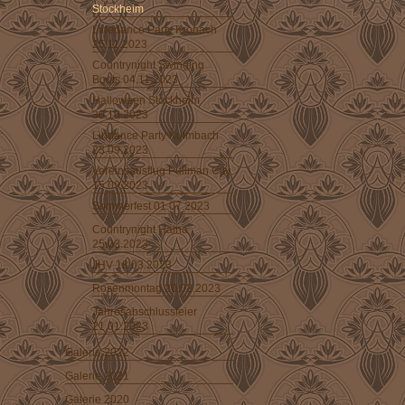
Stockheim
Linedance Party Kronach
25.11.2023
Countrynight Swinging
Boots 04.11.2023
Halloween Stockheim
30.10.2023
Lindance Party Kulmbach
23.09.2023
Vereinsausflug Pullman City
15.09.2023
Sommerfest 01.07.2023
Countrynight Haina
25.03.2023
JHV 18.03.2023
Rosenmontag 20.02.2023
Jahresabschlussfeier
21.01.2023
Galerie 2022
Galerie 2021
Galerie 2020