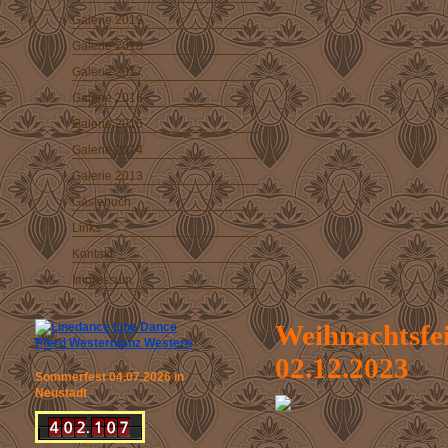
Galerie 2019
Galerie 2018
Galerie 2017
Galerie 2016
Galerie 2015
Galerie 2014
Galerie 2013
Gästebuch
Links
Kontakt
Impressum
Weihnachtsfe
02.12.2023
Sommerfest 04.07.2026 in
Neustadt