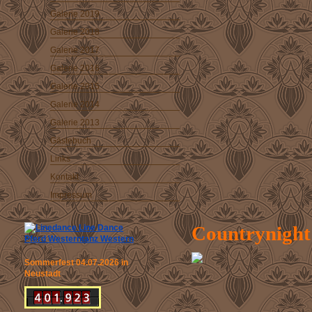
Galerie 2019
Galerie 2018
Galerie 2017
Galerie 2016
Galerie 2015
Galerie 2014
Galerie 2013
Gästebuch
Links
Kontakt
Impressum
Countrynight
Sommerfest 04.07.2026 in
Neustadt