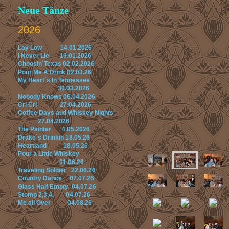
Neue Tänze
2026
Lay Low 14.01.2026
I Never Lie 19.01.2026
Choosin´Texas 02.02.2026
Pour Me A Drink 02.03.26
My Heart´s In Tennessee
30.03.2026
Nobody Knows 06.04.2026
Cri Cri 27.04.2026
Coffee Days aud Whiskey Nights
27.04.2026
The Painter 4.05.2026
Drake`s Drinkin 18.05.26
Heartland 18.05.26
Pour a Little Whiskey
01.06.26
Traveling Soldier 22.06.26
Country Dance 07.07.26
Glass Half Empty 04.07.26
Stomp 2,3,4, 04.07.26
Me all Over 04.08.26