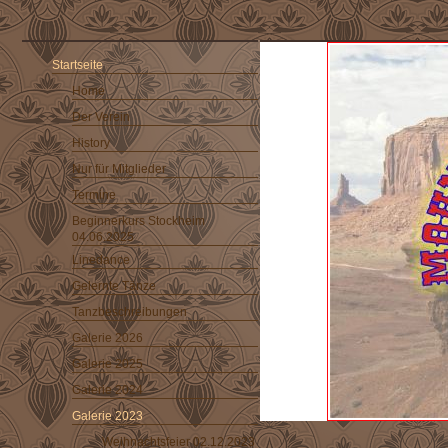
Startseite
Home
Der Verein
History
Nur für Mitglieder
Termine
Beginnerkurs Stockheim
04.06.2025
Linedance
Gelernte Tänze
Tanzbeschreibungen
Galerie 2026
Galerie 2025
Galerie 2024
Galerie 2023
Weihnachtsfeier 02.12.2023