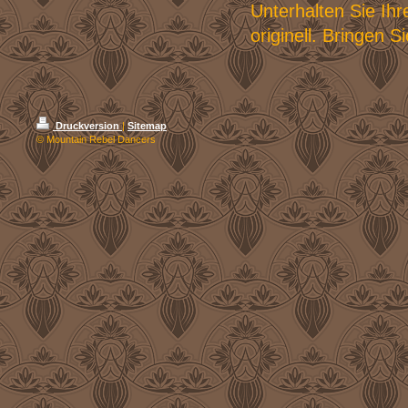
Unterhalten Sie Ih
originell. Bringen 
Druckversion
|
Sitemap
© Mountain Rebel Dancers