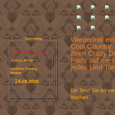
Wiedermal ein
Tanztraining
Cool Country.
ihren Crazy D
Tanztraining in Stockheim
Party auf die B
19.00-21.00 Uhr
jedes Lied Ta
Nächstes Training
Montag
24.
08.2026
Ein Text! Sie könne
löschen.