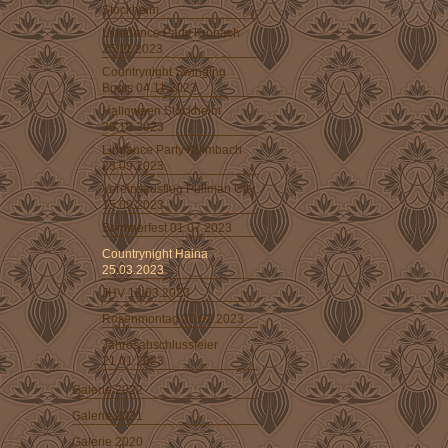
Stockheim
Linedance Party Kronach
25.11.2023
Countrynight Swinging
Boots 04.11.2023
Halloween Stockheim
30.10.2023
Lindance Party Kulmbach
23.09.2023
Vereinsausflug Pullman City
15.09.2023
Sommerfest 01.07.2023
Countrynight Haina
25.03.2023
JHV 18.03.2023
Rosenmontag 20.02.2023
Jahresabschlussfeier
21.01.2023
Galerie 2022
Galerie 2021
Galerie 2020