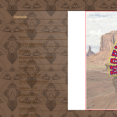
Startseite
Home
Der Verein
History
Nur für Mitglieder
Termine
Beginnerkurs Stockheim
04.06.2025
Linedance
Gelernte Tänze
Tanzbeschreibungen
Galerie 2026
Galerie 2025
Galerie 2024
Galerie 2023
Galerie 2022