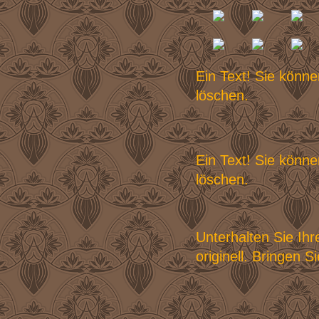
Ein Text! Sie könne
löschen.
Ein Text! Sie könne
löschen.
Unterhalten Sie Ih
originell. Bringen 