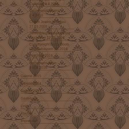
Cowboys 9.4.2016
Countrynight Haina
2.4.2016
Crown Jewels in Tettau
27.03.2016
Jahreshauptversammlung
Stockheim 12.03.2016
Countrynight Dusty Boots
Leutershausen 5.3.2016
Fasching 2016
Horsemansaloon
16.01.2016
Galerie 2015
Galerie 2014
Galerie 2013
Gästebuch
Links
Kontakt
Impressum