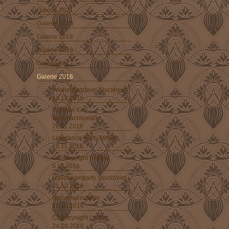
Galerie 2021
Galerie 2020
Galerie 2019
Galerie 2018
Galerie 2017
Galerie 2016
Weihnachtsfeier Stockheim
10.12.2016
Pullman City
Weihnachtsmarkt
26.11.2016
Linedance-Party Mitwitz
19.11.2016
Countrynight Ühlfeld
5.11.2016
Halloweenparty Stockheim
31.10.2016
Horsemansaloon
15.10.2016
Countrynight Linden
24.09.2016