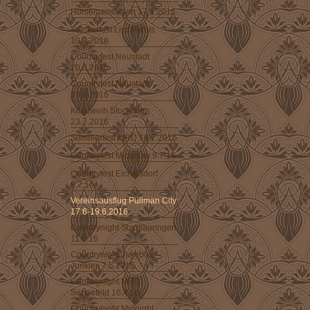
Horsemansaloon 17.9.2016
Truckerfest Lichtenfels
10.9.2016
Countryfest Neustadt
20.8.2016
Countryfest Neustadt
19.8.2016
Kirchweih Stockheim
23.7.2016
Sommerfest MRD 16.7.2016
Countryfest Michelau 9.7.16
Countryfest Eichelsdorf
8.7.16
Vereinsausflug Pullman City
17.6-19.6.2016
Countrynight Stadtlauringen
11.6.16
Countrynight Jukebox
Junkies 7.5.2016
Countrynight MRD
Sonnefeld 16.4.16
Countrynight Midnight