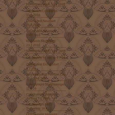
Horsemansaloon 17.9.2016
Truckerfest Lichtenfels
10.9.2016
Countryfest Neustadt
20.8.2016
Countryfest Neustadt
19.8.2016
Kirchweih Stockheim
23.7.2016
Sommerfest MRD 16.7.2016
Countryfest Michelau 9.7.16
Countryfest Eichelsdorf
8.7.16
Vereinsausflug Pullman City
17.6-19.6.2016
Countrynight Stadtlauringen
11.6.16
Countrynight Jukebox
Junkies 7.5.2016
Countrynight MRD
Sonnefeld 16.4.16
Countrynight Midnight