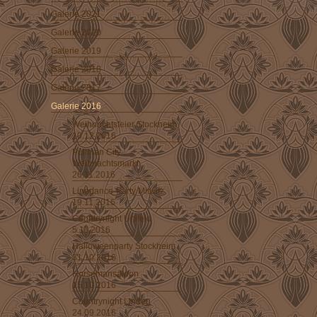
Galerie 2021
Galerie 2020
Galerie 2019
Galerie 2018
Galerie 2017
Galerie 2016
Weihnachtsfeier Stockheim
10.12.2016
Pullman City
Weihnachtsmarkt
26.11.2016
Linedance-Party Mitwitz
19.11.2016
Countrynight Ühlfeld
5.11.2016
Halloweenparty Stockheim
31.10.2016
Horsemansaloon
15.10.2016
Countrynight Linden
24.09.2016