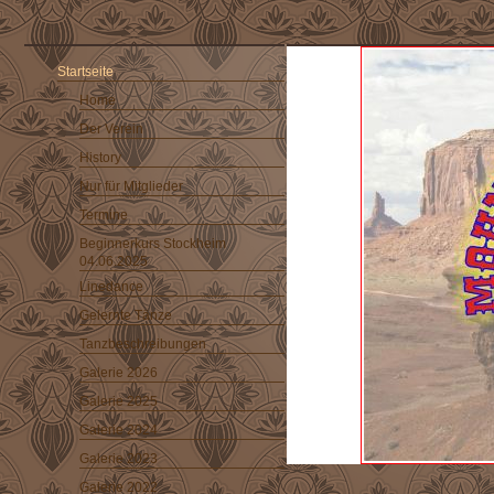
Startseite
Home
Der Verein
History
Nur für Mitglieder
Termine
Beginnerkurs Stockheim
04.06.2025
Linedance
Gelernte Tänze
Tanzbeschreibungen
Galerie 2026
Galerie 2025
Galerie 2024
Galerie 2023
Galerie 2022