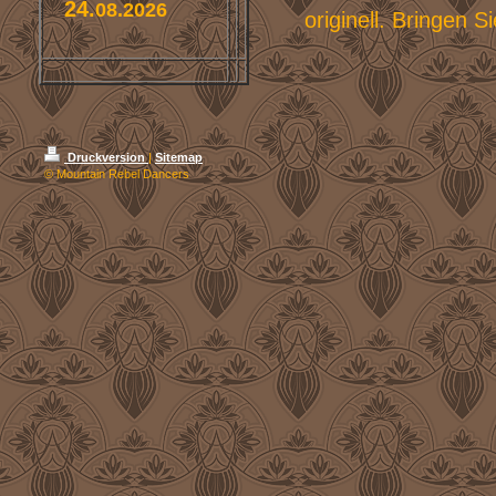
24.
08.2026
originell. Bringen 
Druckversion
|
Sitemap
© Mountain Rebel Dancers