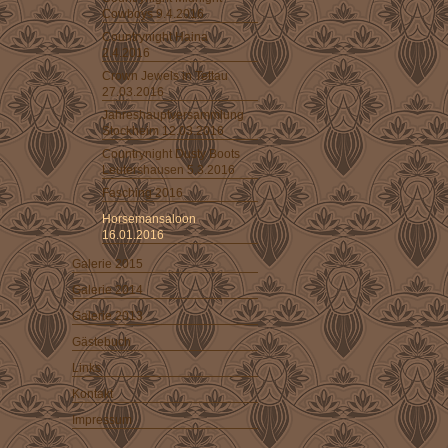
Cowboys 9.4.2016
Countrynight Haina
2.4.2016
Crown Jewels in Tettau
27.03.2016
Jahreshauptversammlung
Stockheim 12.03.2016
Countrynight Dusty Boots
Leutershausen 5.3.2016
Fasching 2016
Horsemansaloon
16.01.2016
Galerie 2015
Galerie 2014
Galerie 2013
Gästebuch
Links
Kontakt
Impressum