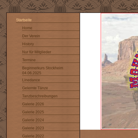
Startseite
Home
Der Verein
History
Nur für Mitglieder
Termine
Beginnerkurs Stockheim
04.06.2025
Linedance
Gelernte Tänze
Tanzbeschreibungen
Galerie 2026
Galerie 2025
Galerie 2024
Galerie 2023
Galerie 2022