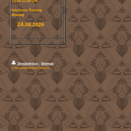
19.00-21.00 Uhr
Nächstes Training
Montag
24.
08.2026
Druckversion
|
Sitemap
© Mountain Rebel Dancers