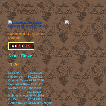
Kontakt
Impressum
Sommerfest 04.07.2026 in
Neustadt
Neue Tänze
2026
Lay Low 14.01.2026
I Never Lie 19.01.2026
Choosin´Texas 02.02.2026
Pour Me A Drink 02.03.26
My Heart´s In Tennessee
30.03.2026
Nobody Knows 06.04.2026
Cri Cri 27.04.2026
Coffee Days aud Whiskey Nights