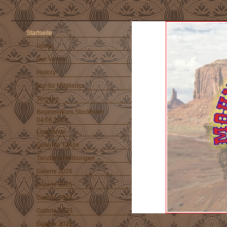
Startseite
Home
Der Verein
History
Nur für Mitglieder
Termine
Beginnerkurs Stockheim
04.06.2025
Linedance
Gelernte Tänze
Tanzbeschreibungen
Galerie 2026
Galerie 2025
Galerie 2024
Galerie 2023
Galerie 2022