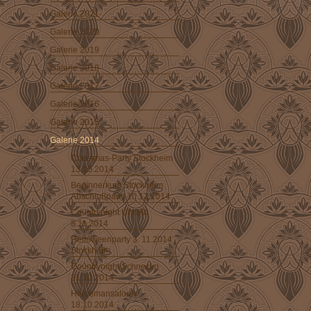
Galerie 2021
Galerie 2020
Galerie 2019
Galerie 2018
Galerie 2017
Galerie 2016
Galerie 2015
Galerie 2014
Christmas-Party Stockheim
13.10.2014
Beginnerkurs Stockheim
Abschlußparty 10.12.2014
Countrynight Ühlfeld
8.11.2014
Helloweenparty 3. 11.2014
Stockheim
Countrynight Schnecko
31.10.2014
Horsemansaloon
18.10.2014