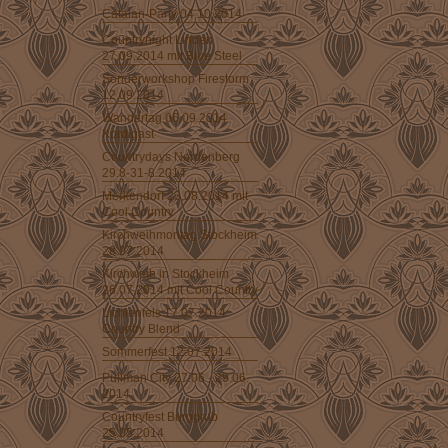
Catalan-Party 04.10.2014
Countrynight Linden
27.09.2014 mit Blue Steel
Sonderworkshop Firestorm
12.09.2014
Wandertag 06.09.2014
Kordigast
Countrydays Nordenberg
29.8-31-8.2014
Merkendorf 23.08.2014 mit
Cool Country
Kirchweihmontag Stockheim
28.07.2014
Kirchweih in Stockheim
26.07.2014 mit Cool Country
Lichtenfels 17.07.2014
Country Blend
Sommerfest 12.07.2014
Pullman City 27.06 - 29.06.
2014
Countryfest Burggrub
25.05.2014