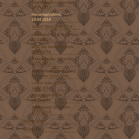
Countrynight Lonnerstadt
26.04.2014
Horsemansaloon
19.04.2014
Schloß Thurn 5.04.2014
Linedance-Party Stockheim
22.03.2014
MRD bei Swinging Boots
08.03.2014
Rosenmontag Stockheim
03.03.2014
Jahreshauptversammlung
Schnecko 22.02.2014
Lonnie Dale in Einöd
14.02.2014
Stöckacher Mühle
01.02.2014
Abtanzparty Stockheim
11.01.2014
Galerie 2013
Gästebuch
Links