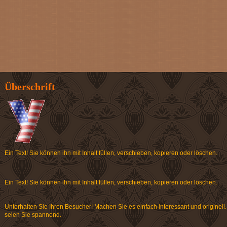
Überschrift
Ein Text! Sie können ihn mit Inhalt füllen, verschieben, kopieren oder löschen.
Ein Text! Sie können ihn mit Inhalt füllen, verschieben, kopieren oder löschen.
Unterhalten Sie Ihren Besucher! Machen Sie es einfach interessant und originell
seien Sie spannend.