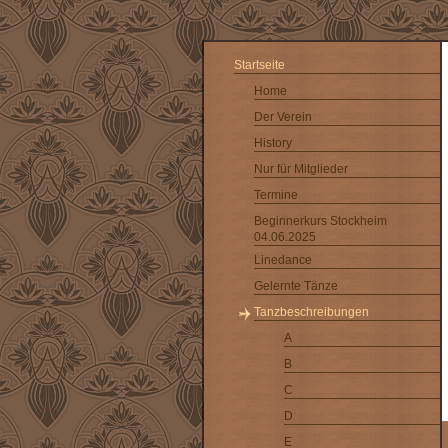
Startseite
Home
Der Verein
History
Nur für Mitglieder
Termine
Beginnerkurs Stockheim
04.06.2025
Linedance
Gelernte Tänze
Tanzbeschreibungen
A
B
C
D
E