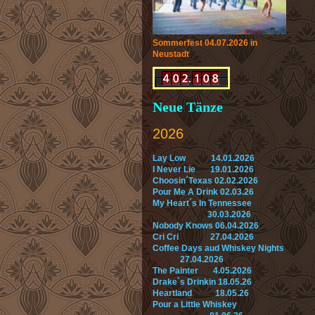
Sommerfest 04.07.2026 in
Neustadt
Neue Tänze
2026
Lay Low 14.01.2026
I Never Lie 19.01.2026
Choosin´Texas 02.02.2026
Pour Me A Drink 02.03.26
My Heart´s In Tennessee
30.03.2026
Nobody Knows 06.04.2026
Cri Cri 27.04.2026
Coffee Days aud Whiskey Nights
27.04.2026
The Painter 4.05.2026
Drake`s Drinkin 18.05.26
Heartland 18.05.26
Pour a Little Whiskey