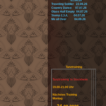
01.06.26
Traveling Soldier 22.06.26
Country Dance 07.07.26
Glass Half Empty 04.07.26
Stomp 2,3,4, 04.07.26
Me all Over 04.08.26
Tanztraining
Tanztraining in Stockheim
19.00-21.00 Uhr
Nächstes Training
Montag