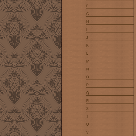
F
G
H
I
J
K
L
M
N
O
P
Q
R
S
T
U
V