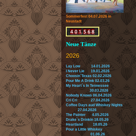
Sommerfest 04.07.2026 in
Neustadt
Neue Tänze
2026
Lay Low 14.01.2026
I Never Lie 19.01.2026
Choosin´Texas 02.02.2026
Pour Me A Drink 02.03.26
My Heart´s In Tennessee
30.03.2026
Nobody Knows 06.04.2026
Cri Cri 27.04.2026
Coffee Days aud Whiskey Nights
27.04.2026
The Painter 4.05.2026
Drake`s Drinkin 18.05.26
Heartland 18.05.26
Pour a Little Whiskey
01.06.26