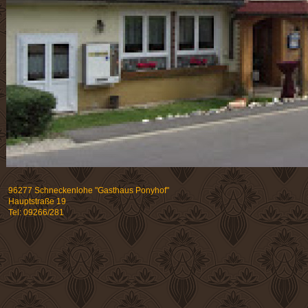
96277 Schneckenlohe "Gasthaus Ponyhof"
Hauptstraße 19
Tel: 09266/281