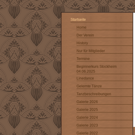
Startseite
Home
Der Verein
History
Nur für Mitglieder
Termine
Beginnerkurs Stockheim
04.06.2025
Linedance
Gelernte Tänze
Tanzbeschreibungen
Galerie 2026
Galerie 2025
Galerie 2024
Galerie 2023
Galerie 2022