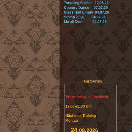
Traveling Soldier 22.06.26
Country Dance 07.07.26
Glass Half Empty 04.07.26
Stomp 2,3,4, 04.07.26
Me all Over 04.08.26
Tanztraining
Tanztraining in Stockheim
19.00-21.00 Uhr
Nächstes Training
Montag
24.
08.2026