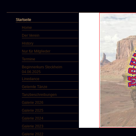
Startseite
Home
Der Verein
History
Nur für Mitglieder
Termine
Beginnerkurs Stockheim
04.06.2025
Linedance
Gelernte Tänze
Tanzbeschreibungen
Galerie 2026
Galerie 2025
Galerie 2024
Galerie 2023
Galerie 2022