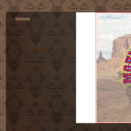
Startseite
Home
Der Verein
History
Nur für Mitglieder
Termine
Beginnerkurs Stockheim
04.06.2025
Linedance
Gelernte Tänze
Tanzbeschreibungen
Galerie 2026
Galerie 2025
Galerie 2024
Galerie 2023
Galerie 2022