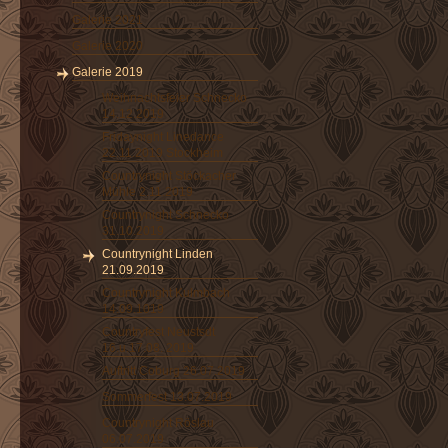
Galerie 2021
Galerie 2020
Galerie 2019
Weihnachtsfeier Schnecko
14.12.2019
Fridaynight Linedance
22.11.2019 Stockheim
Countrynight Stöckacher
Mühle 2.11.2019
Countrynight Schnecko
31.10.2019
Countrynight Linden
21.09.2019
Countrynight Kulmbach
14.09.1019
Countryfest Neustsdt
16.u.17.08. 2019
Auftritt Coburg 26.07.2019
Sommerfest 13.07.2019
Countrynight Röslau
06.07.2019