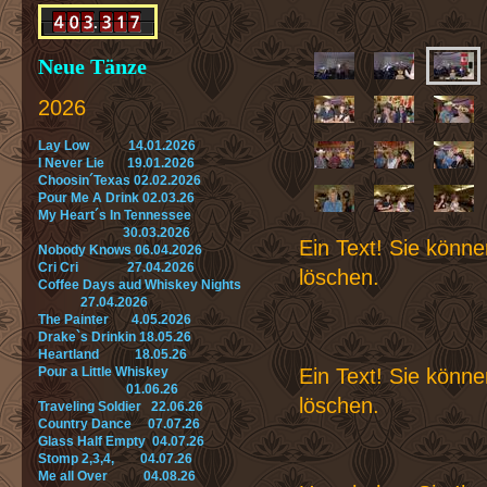
Neue Tänze
2026
Lay Low 14.01.2026
I Never Lie 19.01.2026
Choosin´Texas 02.02.2026
Pour Me A Drink 02.03.26
My Heart´s In Tennessee
30.03.2026
Ein Text! Sie könne
Nobody Knows 06.04.2026
Cri Cri 27.04.2026
löschen.
Coffee Days aud Whiskey Nights
27.04.2026
The Painter 4.05.2026
Drake`s Drinkin 18.05.26
Heartland 18.05.26
Ein Text! Sie könne
Pour a Little Whiskey
01.06.26
löschen.
Traveling Soldier 22.06.26
Country Dance 07.07.26
Glass Half Empty 04.07.26
Stomp 2,3,4, 04.07.26
Me all Over 04.08.26