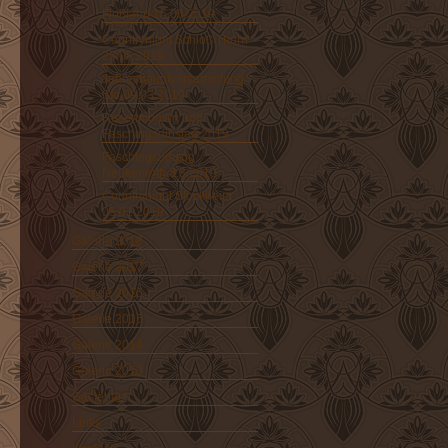
Floßfahrt 15.06.2019
Countrynight Schloß Thurn
25.05.2019
Jahreshauptversammlung
Sto 09.03.2019
Rosenmontag und
Faschingsdinstag 2019
Faschingsumzug
Neukenroth 3.3.2019
Countrynight Stockheim
05.01.2019
Galerie 2018
Galerie 2017
Galerie 2016
Galerie 2015
Galerie 2014
Galerie 2013
Gästebuch
Links