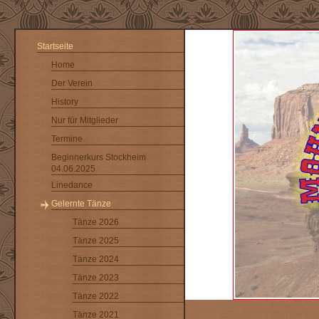
Startseite
Home
Der Verein
History
Nur für Mitglieder
Termine
Beginnerkurs Stockheim
04.06.2025
Linedance
Gelernte Tänze
Tänze 2026
Tänze 2025
Tänze 2024
Tänze 2023
Tänze 2022
Tänze 2021